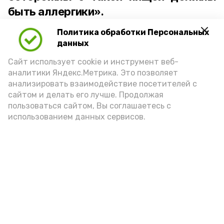
быть аллергики».
Политика обработки Персональных
Для взрослого человека безопасной
данных
порцией икры считается 30-50 граммов
(2-3 ложки). При этом следует обратить
Сайт использует cookie и инструмент веб-
аналитики Яндекс.Метрика. Это позволяет
внимание на хлеб, с которым она
анализировать взаимодействие посетителей с
подаётся: лучше выбирать
сайтом и делать его лучше. Продолжая
цельнозерновой, с мукой грубого
пользоваться сайтом, Вы соглашаетесь с
использованием данных сервисов.
помола. Есть икру следует в первой
половине дня. Кстати, полезнее для
здоровья сопроводить такой бутерброд
сочными овощами, свежей зеленью и
отварным яйцом.