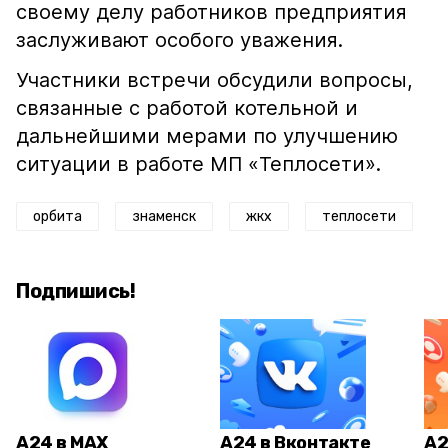
своему делу работников предприятия
заслуживают особого уважения.
Участники встречи обсудили вопросы,
связанные с работой котельной и
дальнейшими мерами по улучшению
ситуации в работе МП «Теплосети».
орбита
знаменск
жкх
теплосети
Подпишись!
А24 в MAX
А24 в Вконтакте
А2