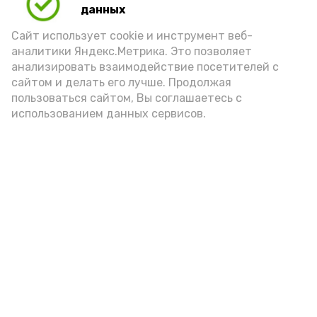
Play
данных
Video
Сайт использует cookie и инструмент веб-
аналитики Яндекс.Метрика. Это позволяет
анализировать взаимодействие посетителей с
сайтом и делать его лучше. Продолжая
Видео: управление пресс-службы и информации
пользоваться сайтом, Вы соглашаетесь с
администрации губернатора АО
использованием данных сервисов.
год единства народов
закон
Подпишись!
А24 в MAX
А24 в Вконтакте
А2