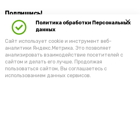
Подпишись!
Политика обработки Персональных
данных
Сайт использует cookie и инструмент веб-
аналитики Яндекс.Метрика. Это позволяет
анализировать взаимодействие посетителей с
А24 в MAX
А24 в Вконтакте
А2
сайтом и делать его лучше. Продолжая
пользоваться сайтом, Вы соглашаетесь с
использованием данных сервисов.
Волонтеры Знаменска лидируют
на областном этапе
всероссийской премии