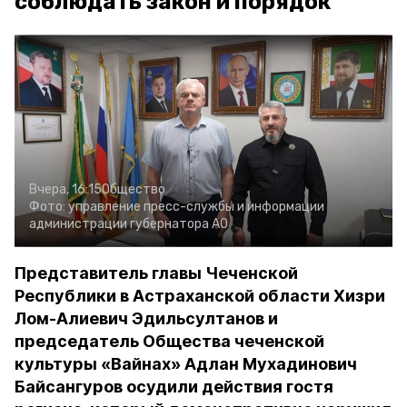
соблюдать закон и порядок
Вчера, 16:15
Общество
Фото:
управление пресс-службы и информации
администрации губернатора АО
Представитель главы Чеченской
Республики в Астраханской области Хизри
Лом-Алиевич Эдильсултанов и
председатель Общества чеченской
культуры «Вайнах» Адлан Мухадинович
Байсангуров осудили действия гостя