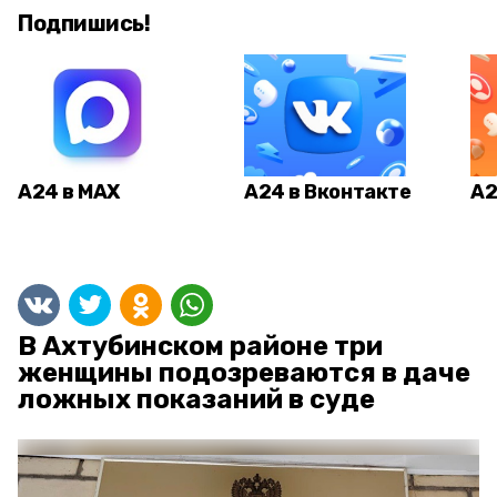
Подпишись!
А24 в MAX
А24 в Вконтакте
А2
В Ахтубинском районе три
женщины подозреваются в даче
ложных показаний в суде