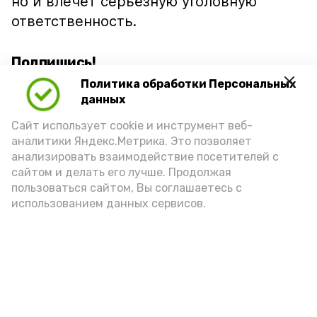
но и влечёт серьёзную уголовную
ответственность.
Подпишись!
Политика обработки Персональных
данных
Сайт использует cookie и инструмент веб-
аналитики Яндекс.Метрика. Это позволяет
анализировать взаимодействие посетителей с
А24 в MAX
А24 в Вконтакте
А2
сайтом и делать его лучше. Продолжая
пользоваться сайтом, Вы соглашаетесь с
использованием данных сервисов.
Волонтеры Знаменска лидируют
на областном этапе
всероссийской премии