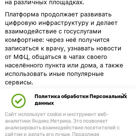
на различных площадках.
Платформа продолжает развивать
цифровую инфраструктуру и делает
взаимодействие с госуслугами
комфортнее: через неё получится
записаться к врачу, узнавать новости
от МФЦ, общаться в чатах своего
населённого пункта или дома, а также
использовать иные популярные
сервисы.
Главная цель — обеспечить каждому
Политика обработки Персональных
жителю Астраханской области лёгкий,
данных
оперативный и доступный способ
Сайт использует cookie и инструмент веб-
получения услуг, делится
аналитики Яндекс.Метрика. Это позволяет
анализировать взаимодействие посетителей с
«Астрахань 24».
сайтом и делать его лучше. Продолжая