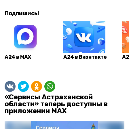
Подпишись!
А24 в MAX
А24 в Вконтакте
А2
«Сервисы Астраханской
области» теперь доступны в
приложении MAX