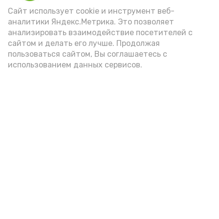
Video
Сайт использует cookie и инструмент веб-
аналитики Яндекс.Метрика. Это позволяет
анализировать взаимодействие посетителей с
сайтом и делать его лучше. Продолжая
Видео: управление пресс-службы и информации
пользоваться сайтом, Вы соглашаетесь с
администрации губернатора АО
использованием данных сервисов.
год единства народов
закон
Подпишись!
А24 в MAX
А24 в Вконтакте
А2