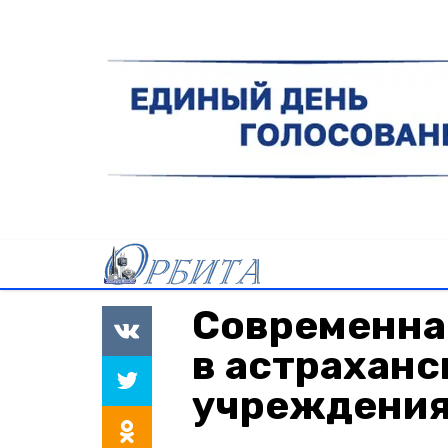
Современна
в астрахан
учреждени