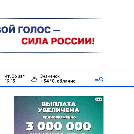
чт, 06 авг.
Знаменск
19:15
+
34
°С,
облачно