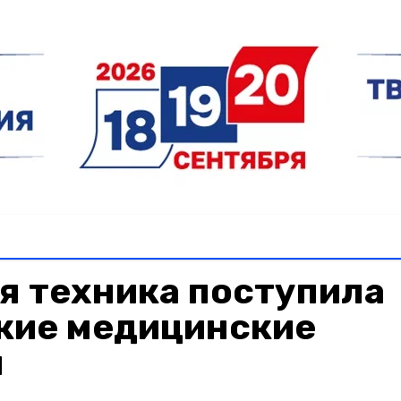
я техника поступила
ские медицинские
я