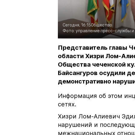
Сегодня, 16:15
Общество
Фото:
управление пресс-службы и
Представитель главы Ч
области Хизри Лом-Али
Общества чеченской ку
Байсангуров осудили де
демонстративно наруши
Информация об этом инц
сетях.
Хизри Лом-Алиевич Эдил
нарушений и последующе
межнациональных отноше