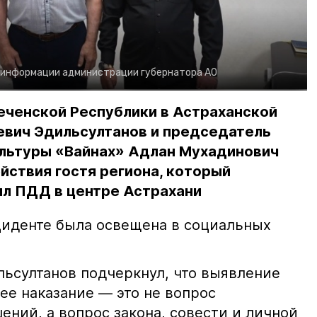
 информации администрации губернатора АО
еченской Республики в Астраханской
евич Эдильсултанов и председатель
льтуры «Вайнах» Адлан Мухадинович
йствия гостя региона, который
л ПДД в центре Астрахани
иденте была освещена в социальных
ьсултанов подчеркнул, что выявление
е наказание — это не вопрос
ний, а вопрос закона, совести и личной