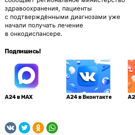
сообщает региональное министерство
здравоохранения, пациенты
с подтверждёнными диагнозами уже
начали получать лечение
в онкодиспансере.
Подпишись!
А24 в MAX
А24 в Вконтакте
А2