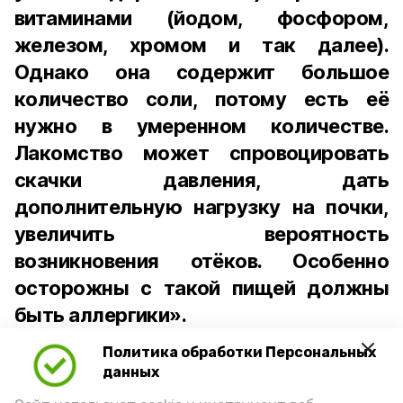
витаминами (йодом, фосфором,
железом, хромом и так далее).
Однако она содержит большое
количество соли, потому есть её
нужно в умеренном количестве.
Лакомство может спровоцировать
скачки давления, дать
дополнительную нагрузку на почки,
увеличить вероятность
возникновения отёков. Особенно
осторожны с такой пищей должны
быть аллергики».
Политика обработки Персональных
Для взрослого человека безопасной
данных
порцией икры считается 30-50 граммов