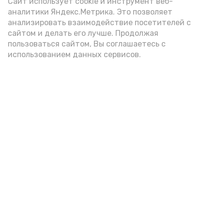
(2-3 ложки). При этом следует обратить
Сайт использует cookie и инструмент веб-
аналитики Яндекс.Метрика. Это позволяет
внимание на хлеб, с которым она
анализировать взаимодействие посетителей с
подаётся: лучше выбирать
сайтом и делать его лучше. Продолжая
цельнозерновой, с мукой грубого
пользоваться сайтом, Вы соглашаетесь с
использованием данных сервисов.
помола. Есть икру следует в первой
половине дня. Кстати, полезнее для
здоровья сопроводить такой бутерброд
сочными овощами, свежей зеленью и
отварным яйцом.