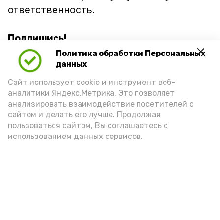
ответственность.
Подпишись!
Политика обработки Персональных
данных
Сайт использует cookie и инструмент веб-
аналитики Яндекс.Метрика. Это позволяет
анализировать взаимодействие посетителей с
А24 в MAX
А24 в Вконтакте
А2
сайтом и делать его лучше. Продолжая
пользоваться сайтом, Вы соглашаетесь с
использованием данных сервисов.
Волонтеры Знаменска лидируют
на областном этапе
всероссийской премии