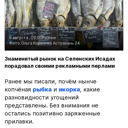
8 августа , 09:00
Разное
Фото:
Ольга Корженко
Астрахань 24
Знаменитый рынок на Селенских Исадах
порадовал своими рекламными перлами
Ранее мы писали, почём нынче
копчёная
рыбка
и
икорка
, какие
разновидности угощений
представлены. Без внимания не
остались позитивно заряженные
прилавки.