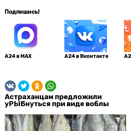
Подпишись!
А24 в MAX
А24 в Вконтакте
А2
Астраханцам предложили
уРЫБнуться при виде воблы