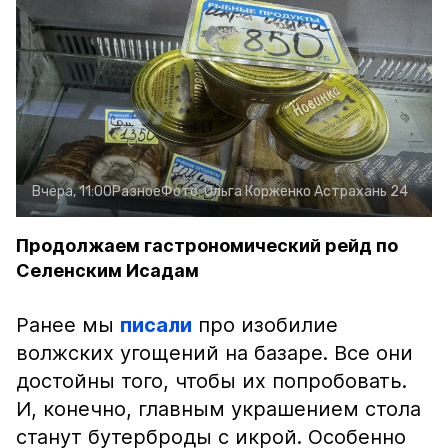
Вчера, 11:00
Разное
Фото:
Ольга Корженко
Астрахань 24
Продолжаем гастрономический рейд по
Селенским Исадам
Ранее мы
писали
про изобилие
волжских угощений на базаре. Все они
достойны того, чтобы их попробовать.
И, конечно, главным украшением стола
станут бутерброды с икрой. Особенно