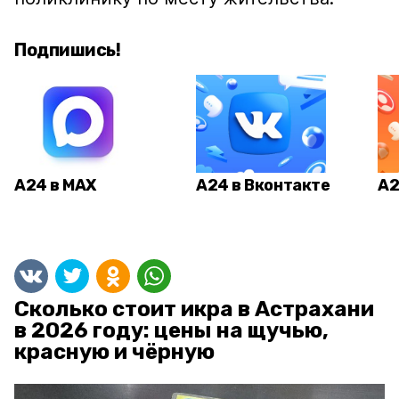
Подпишись!
А24 в MAX
А24 в Вконтакте
А2
Сколько стоит икра в Астрахани
в 2026 году: цены на щучью,
красную и чёрную