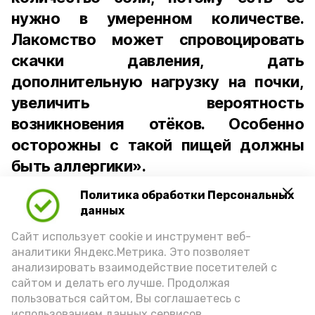
нужно в умеренном количестве.
Лакомство может спровоцировать
скачки давления, дать
дополнительную нагрузку на почки,
увеличить вероятность
возникновения отёков. Особенно
осторожны с такой пищей должны
быть аллергики».
Политика обработки Персональных
Для взрослого человека безопасной
данных
порцией икры считается 30-50 граммов
(2-3 ложки). При этом следует обратить
Сайт использует cookie и инструмент веб-
аналитики Яндекс.Метрика. Это позволяет
внимание на хлеб, с которым она
анализировать взаимодействие посетителей с
подаётся: лучше выбирать
сайтом и делать его лучше. Продолжая
цельнозерновой, с мукой грубого
пользоваться сайтом, Вы соглашаетесь с
использованием данных сервисов.