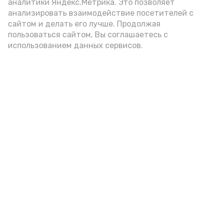
аналитики Яндекс.Метрика. Это позволяет
мешает отправлению правосудия,
анализировать взаимодействие посетителей с
но и влечёт серьёзную уголовную
сайтом и делать его лучше. Продолжая
ответственность.
пользоваться сайтом, Вы соглашаетесь с
использованием данных сервисов.
Подпишись!
А24 в MAX
А24 в Вконтакте
А2
Волонтеры Знаменска лидируют
на областном этапе