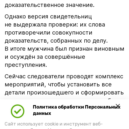
доказательственное значение.
Однако версия свидетельниц
не выдержала проверки: их слова
противоречили совокупности
доказательств, собранных по делу.
В итоге мужчина был признан виновным
и осуждён за совершённые
преступления.
Сейчас следователи проводят комплекс
мероприятий, чтобы установить все
детали произошедшего и сформировать
полноценную доказательственную базу
Политика обработки Персональных
по новым уголовным делам.
данных
Правоохранители напоминают: дача
Сайт использует cookie и инструмент веб-
заведомо ложных показаний не только