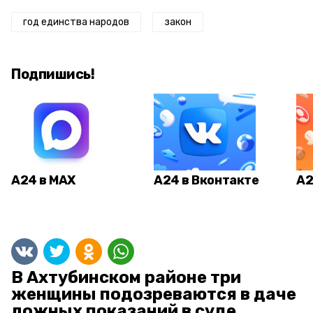
год единства народов
закон
Подпишись!
А24 в MAX
А24 в Вконтакте
А2
В Ахтубинском районе три
женщины подозреваются в даче
ложных показаний в суде