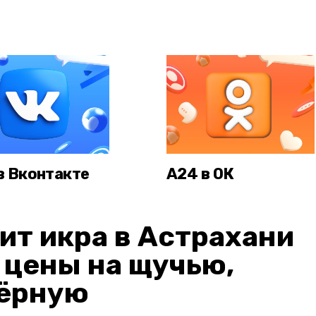
в Вконтакте
А24 в ОК
ит икра в Астрахани
: цены на щучью,
чёрную