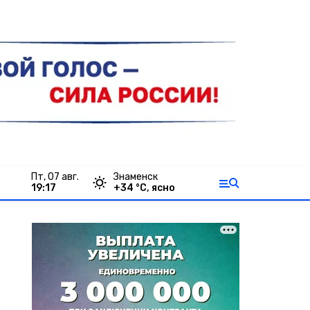
пт, 07 авг.
Знаменск
19:17
+
34
°С,
ясно