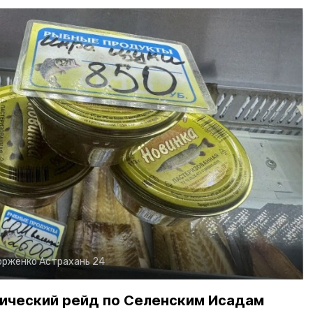
орженко
Астрахань 24
ический рейд по Селенским Исадам