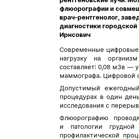
рентгеновские лучи. М
флюорографии и совмещ
врач-рентгенолог, зав
диагностики городской
Ирнсович
Современные цифровые 
нагрузку на организ
составляет: 0,08 мЗв — 
маммографа. Цифровой с
Допустимый ежегодный
процедурах в один ден
исследования с перерыв
Флюорографию проводя
и патологии грудной
профилактической проц