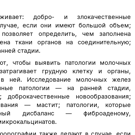
уживает: добро- и злокачественные
лучае, если они имеют большой объем;
озволяет определить, чем заполнена
мена ткани органов на соединительную;
анней стадии.
т, чтобы выявить патологии молочных
затрагивает грудную клетку и органы,
в ней. Исследование молочных желез
енные патологии — на ранней стадии,
 доброкачественные новообразования;
евания — мастит; патологии, которые
ьный дисбаланс — фиброаденому,
микрокальцинатов.
орографии также делают в случае, если