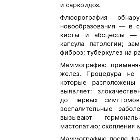
и саркоидоз.
Флюорография обнар
новообразования — в с
кисты и абсцессы — п
капсула патологии; за
фиброз; туберкулез на р
Маммографию применяю
желез. Процедура не 
которые расположены 
выявляет: злокачеств
до первых симптомов;
воспалительные забол
вызывают гормонал
мастопатию; скопления 
Маммографию после флю