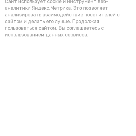
(2-3 ложки). При этом следует обратить
Сайт использует cookie и инструмент веб-
аналитики Яндекс.Метрика. Это позволяет
внимание на хлеб, с которым она
анализировать взаимодействие посетителей с
подаётся: лучше выбирать
сайтом и делать его лучше. Продолжая
цельнозерновой, с мукой грубого
пользоваться сайтом, Вы соглашаетесь с
использованием данных сервисов.
помола. Есть икру следует в первой
половине дня. Кстати, полезнее для
здоровья сопроводить такой бутерброд
сочными овощами, свежей зеленью и
отварным яйцом.