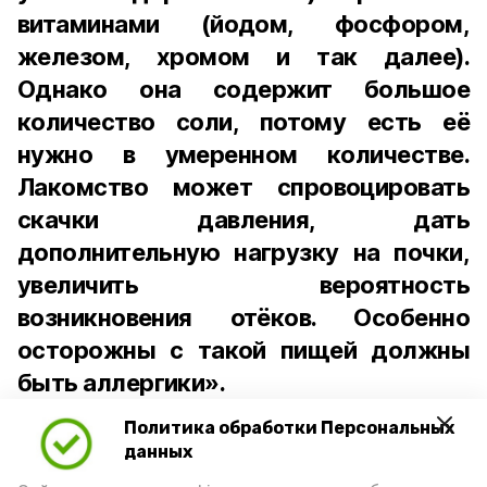
витаминами (йодом, фосфором,
железом, хромом и так далее).
Однако она содержит большое
количество соли, потому есть её
нужно в умеренном количестве.
Лакомство может спровоцировать
скачки давления, дать
дополнительную нагрузку на почки,
увеличить вероятность
возникновения отёков. Особенно
осторожны с такой пищей должны
быть аллергики».
Политика обработки Персональных
Для взрослого человека безопасной
данных
порцией икры считается 30-50 граммов