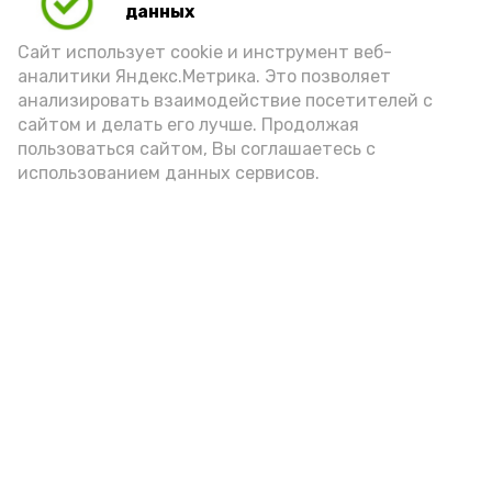
данных
порцией икры считается 30-50 граммов
(2-3 ложки). При этом следует обратить
Сайт использует cookie и инструмент веб-
аналитики Яндекс.Метрика. Это позволяет
внимание на хлеб, с которым она
анализировать взаимодействие посетителей с
подаётся: лучше выбирать
сайтом и делать его лучше. Продолжая
цельнозерновой, с мукой грубого
пользоваться сайтом, Вы соглашаетесь с
использованием данных сервисов.
помола. Есть икру следует в первой
половине дня. Кстати, полезнее для
здоровья сопроводить такой бутерброд
сочными овощами, свежей зеленью и
отварным яйцом.