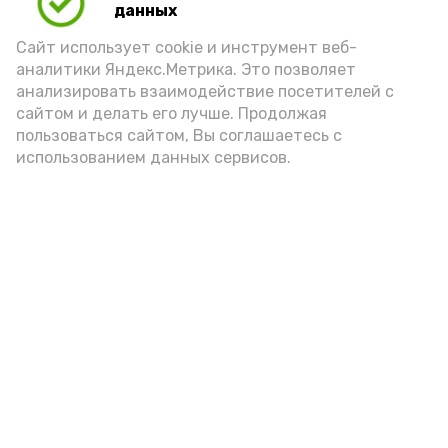
Play
данных
Video
Сайт использует cookie и инструмент веб-
аналитики Яндекс.Метрика. Это позволяет
анализировать взаимодействие посетителей с
сайтом и делать его лучше. Продолжая
Видео: управление пресс-службы и информации
пользоваться сайтом, Вы соглашаетесь с
администрации губернатора АО
использованием данных сервисов.
год единства народов
закон
Подпишись!
А24 в MAX
А24 в Вконтакте
А2