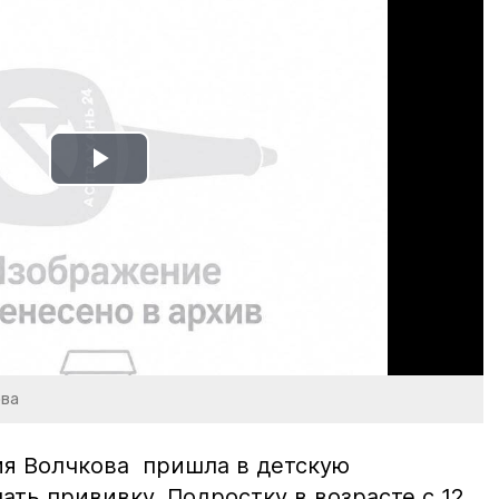
Play
Video
ова
лия Волчкова пришла в детскую
ать прививку. Подростку в возрасте с 12