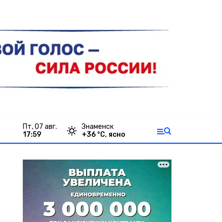
пт, 07 авг.
Знаменск
17:59
+
36
°С,
ясно