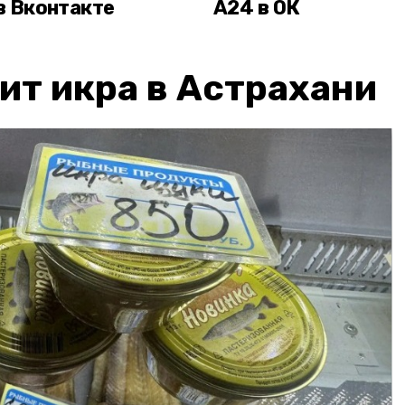
в Вконтакте
А24 в ОК
ит икра в Астрахани