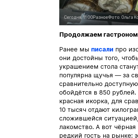
Сегодня, 11:00
Разное
Фото:
Ольга К
Продолжаем гастроном
Ранее мы
писали
про изо
они достойны того, чтоб
украшением стола стану
популярна щучья — за с
сравнительно доступную 
обойдётся в 850 рублей.
красная икорка, для срав
10 тысяч отдают килогр
сложившейся ситуацией, 
лакомство. А вот чёрная
редкий гость на рынке: