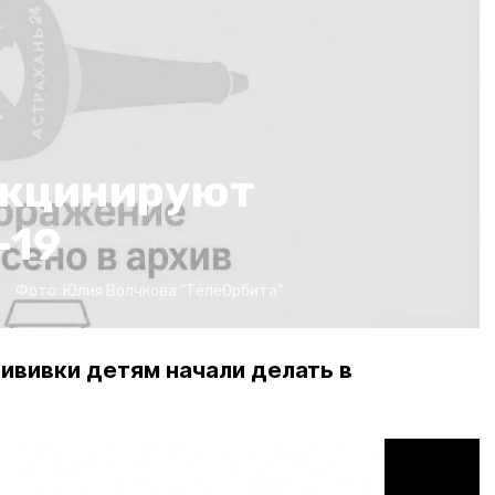
акцинируют
-19
Фото:
Юлия Волчкова
"ТелеОрбита"
рививки детям начали делать в