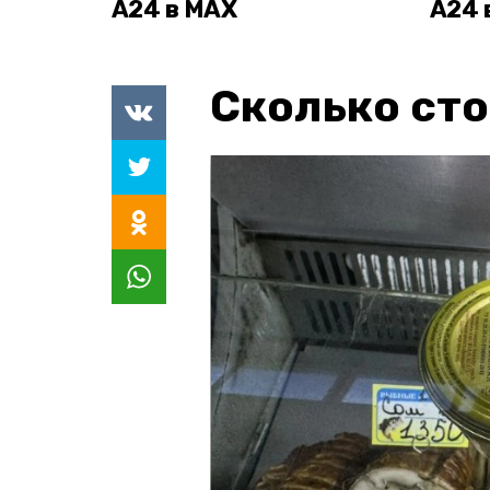
А24 в MAX
А24 
Сколько сто