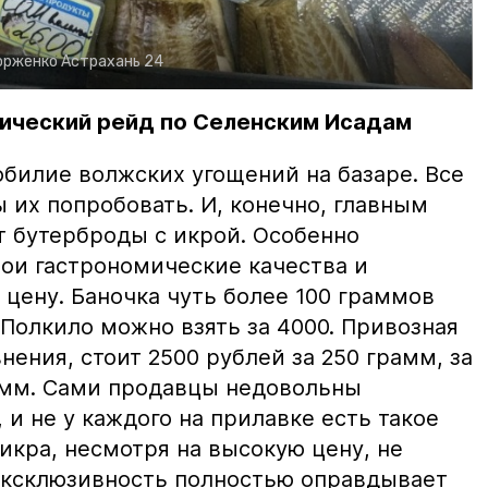
орженко
Астрахань 24
ический рейд по Селенским Исадам
билие волжских угощений на базаре. Все
ы их попробовать. И, конечно, главным
т бутерброды с икрой. Особенно
вои гастрономические качества и
цену. Баночка чуть более 100 граммов
 Полкило можно взять за 4000. Привозная
нения, стоит 2500 рублей за 250 грамм, за
амм. Сами продавцы недовольны
и не у каждого на прилавке есть такое
 икра, несмотря на высокую цену, не
 эксклюзивность полностью оправдывает