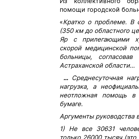
Из коллективного обр
помощи городской боль
«
Кратко о проблеме. В 
(350 км до областного це
Яр с прилегающими ху
скорой медицинской по
больницы, согласовав
Астраханской области…
…
Среднесуточная нагр
нагрузка, а неофициал
неотложная помощь в 
бумаге.
Аргументы руководства в
1) Не все 30631 челов
только 26000 тысяч (это