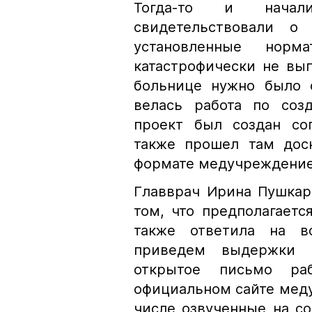
Тогда-то и начал
свидетельствовали о
установленные нор
катастрофически не вы
больнице нужно было 
велась работа по созд
проект был создан со
также прошел там дос
формате медучреждение 
Главврач Ирина Пушкар
том, что предполагаетс
также ответила на 
приведем выдержки 
открытое письмо раб
официальном сайте меду
числе озвученные на с