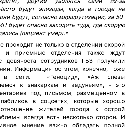
кратят, другие уволятся сами из-за
Часто будут эпизоды, когда в городе не
они будут, согласно маршрутизации, за 50-
МП будет опасно заходить туда, где скорую
дались (пациент умер).»
е проходит не только в отделении скорой
е и приемные отделения также ждут
е девяноста сотрудников ГБЗ получили
нии. Информация об этом, конечно, тоже
ся в сети. «Геноцид», «Аж слезы
немся к знахаркам и ведуньям», - это
ментариев под письмом, размещенном в
пабликов в соцсетях, которые хорошо
отношение жителей города к острой
облемы всегда есть несколько сторон. И
ивное мнение важно обладать полной