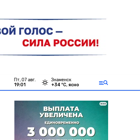
пт, 07 авг.
Знаменск
19:01
+
34
°С,
ясно