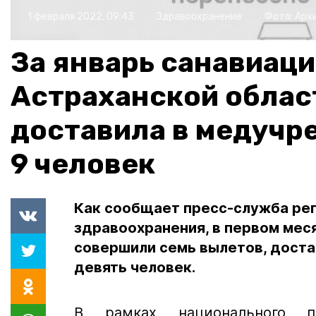
1 февраля 2022, 09:43
Здравоохранение
Фото:
Архи
За январь санавиац
Астраханской облас
доставила в медуч
9 человек
Как сообщает пресс-служба ре
здравоохранения, в первом мес
совершили семь вылетов, дост
девять человек.
В рамках национального п