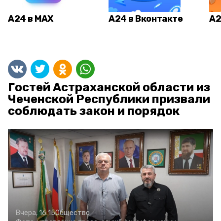
А24 в MAX
А24 в Вконтакте
А2
Гостей Астраханской области из
Чеченской Республики призвали
соблюдать закон и порядок
Вчера, 16:15
Общество