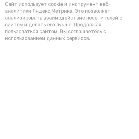
Video
Сайт использует cookie и инструмент веб-
аналитики Яндекс.Метрика. Это позволяет
анализировать взаимодействие посетителей с
сайтом и делать его лучше. Продолжая
Видео: управление пресс-службы и информации
пользоваться сайтом, Вы соглашаетесь с
администрации губернатора АО
использованием данных сервисов.
год единства народов
закон
Подпишись!
А24 в MAX
А24 в Вконтакте
А2