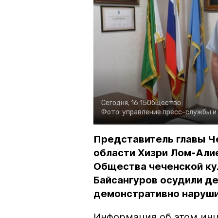
Сегодня, 16:15
Общество
Фото:
управление пресс-службы и
Представитель главы Ч
области Хизри Лом-Али
Общества чеченской ку
Байсангуров осудили де
демонстративно наруши
Информация об этом инц