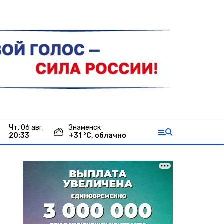
чт, 06 авг.
Знаменск
20:33
+
31
°С,
облачно