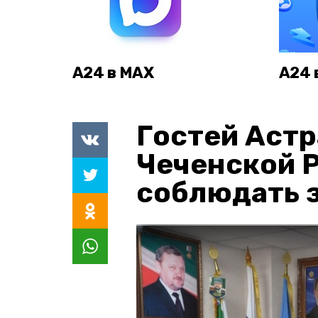
А24 в MAX
А24 
Гостей Астр
Чеченской 
соблюдать з