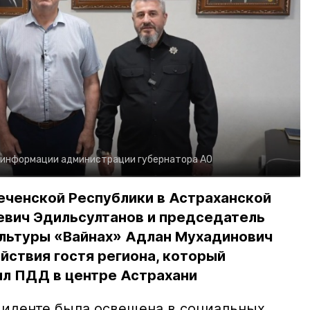
 информации администрации губернатора АО
еченской Республики в Астраханской
евич Эдильсултанов и председатель
льтуры «Вайнах» Адлан Мухадинович
йствия гостя региона, который
л ПДД в центре Астрахани
иденте была освещена в социальных