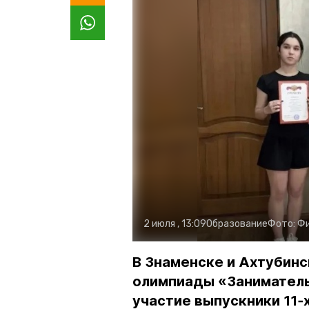
2 июля , 13:09
Образование
Фото:
Фи
В Знаменске и Ахтубин
олимпиады «Занимательн
участие выпускники 11‑