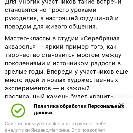
Для многих участников такие встречи
становятся не просто уроками
рукоделия, а настоящей отдушиной и
поводом для живого общения.
Мастер‑классы в студии «Серебряная
акварель» — яркий пример того, как
творчество становится мостом между
поколениями и источником радости в
зрелые годы. Впереди у участников ещё
много идей и новых художественных
экспериментов — и каждый
расписанный камень будет хранить
частичку их души.
Политика обработки Персональных
данных
Подпишись!
Сайт использует cookie и инструмент веб-
аналитики Яндекс.Метрика. Это позволяет