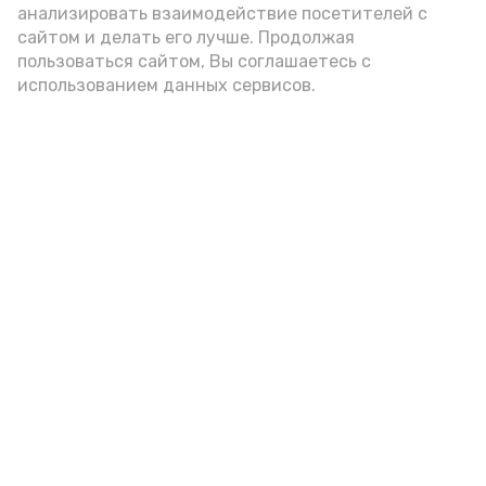
анализировать взаимодействие посетителей с
сайтом и делать его лучше. Продолжая
пользоваться сайтом, Вы соглашаетесь с
использованием данных сервисов.
А24 в MAX
А24 в Вконтакте
А2
В Ахтубинском районе три
женщины подозреваются в даче
ложных показаний в суде