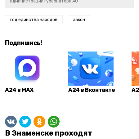
администрации губернатора АО
год единства народов
закон
Подпишись!
А24 в MAX
А24 в Вконтакте
А2
В Знаменске проходят