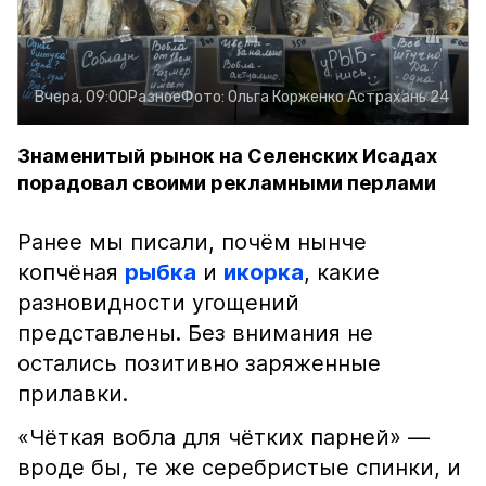
Вчера, 09:00
Разное
Фото:
Ольга Корженко
Астрахань 24
Знаменитый рынок на Селенских Исадах
порадовал своими рекламными перлами
Ранее мы писали, почём нынче
копчёная
рыбка
и
икорка
, какие
разновидности угощений
представлены. Без внимания не
остались позитивно заряженные
прилавки.
«Чёткая вобла для чётких парней» —
вроде бы, те же серебристые спинки, и