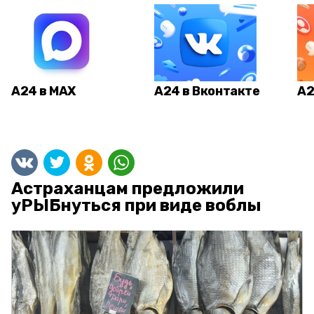
А24 в MAX
А24 в Вконтакте
А2
Астраханцам предложили
уРЫБнуться при виде воблы