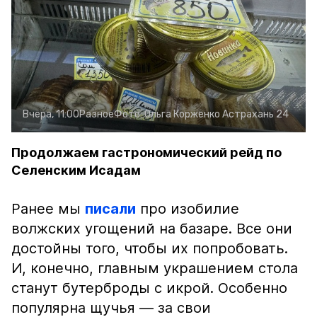
Вчера, 11:00
Разное
Фото:
Ольга Корженко
Астрахань 24
Продолжаем гастрономический рейд по
Селенским Исадам
Ранее мы
писали
про изобилие
волжских угощений на базаре. Все они
достойны того, чтобы их попробовать.
И, конечно, главным украшением стола
станут бутерброды с икрой. Особенно
популярна щучья — за свои