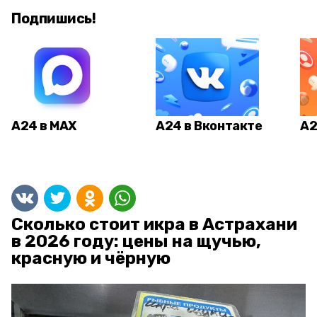
Подпишись!
А24 в MAX
А24 в Вконтакте
А2
Сколько стоит икра в Астрахани
в 2026 году: цены на щучью,
красную и чёрную