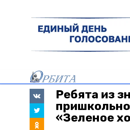
Ребята из з
пришкольно
«Зеленое х