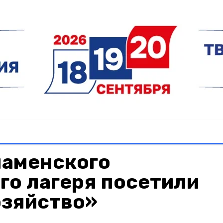
наменского
го лагеря посетили
озяйство»