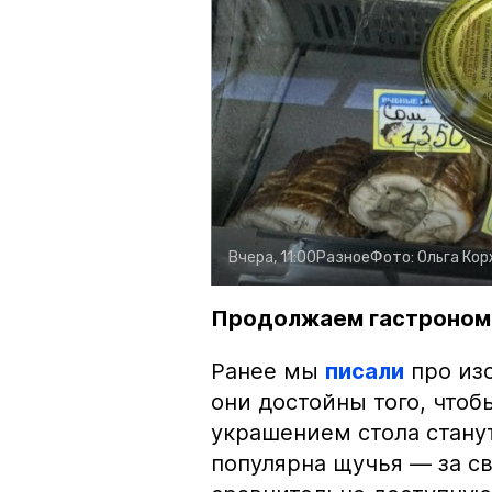
Вчера, 11:00
Разное
Фото:
Ольга Ко
Продолжаем гастроном
Ранее мы
писали
про изо
они достойны того, чтоб
украшением стола стану
популярна щучья — за с