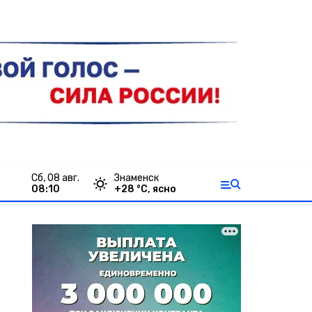
сб, 08 авг.
Знаменск
08:10
+
28
°С,
ясно