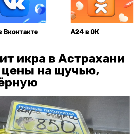
в Вконтакте
А24 в ОК
ит икра в Астрахани
: цены на щучью,
чёрную