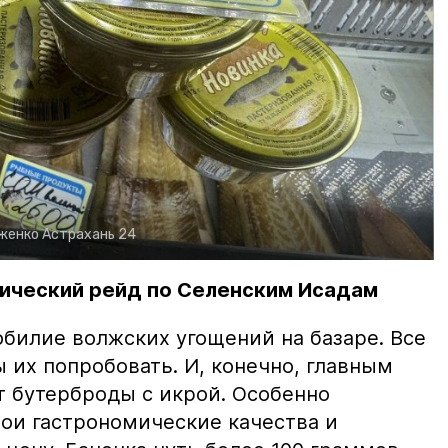
рженко
Астрахань 24
ический рейд по Селенским Исадам
билие волжских угощений на базаре. Все
ы их попробовать. И, конечно, главным
т бутерброды с икрой. Особенно
вои гастрономические качества и