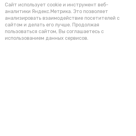
Video
Сайт использует cookie и инструмент веб-
аналитики Яндекс.Метрика. Это позволяет
анализировать взаимодействие посетителей с
сайтом и делать его лучше. Продолжая
Видео: управление пресс-службы и информации
пользоваться сайтом, Вы соглашаетесь с
администрации губернатора АО
использованием данных сервисов.
год единства народов
закон
Подпишись!
А24 в MAX
А24 в Вконтакте
А2