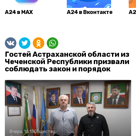
А24 в MAX
А24 в Вконтакте
А2
Гостей Астраханской области из
Чеченской Республики призвали
соблюдать закон и порядок
Вчера, 16:15
Общество