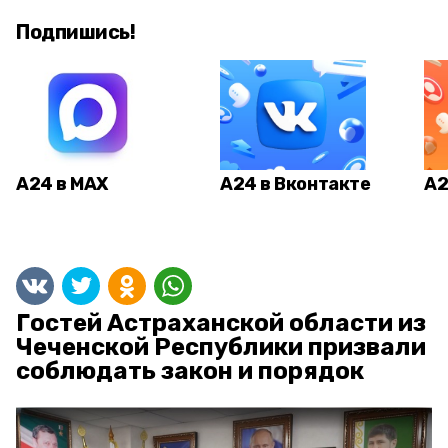
Подпишись!
А24 в MAX
А24 в Вконтакте
А2
Гостей Астраханской области из
Чеченской Республики призвали
соблюдать закон и порядок