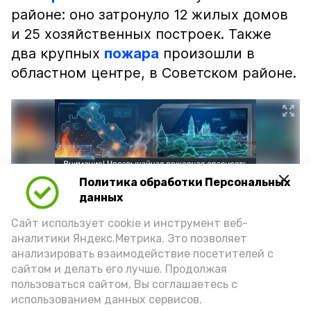
районе: оно затронуло 12 жилых домов
и 25 хозяйственных построек. Также
два крупных
пожара
произошли в
областном центре, в Советском районе.
Политика обработки Персональных
данных
Сайт использует cookie и инструмент веб-
аналитики Яндекс.Метрика. Это позволяет
анализировать взаимодействие посетителей с
сайтом и делать его лучше. Продолжая
Фото: max.ru/mchs_astrakhan
пользоваться сайтом, Вы соглашаетесь с
использованием данных сервисов.