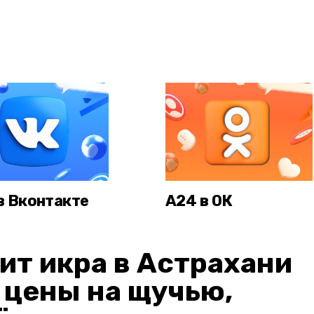
в Вконтакте
А24 в ОК
ит икра в Астрахани
: цены на щучью,