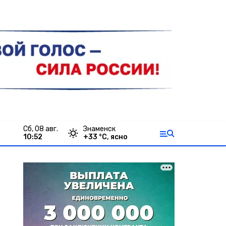
сб, 08 авг.
Знаменск
10:52
+
33
°С,
ясно