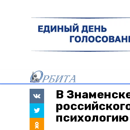
В Знаменск
российского
психологию