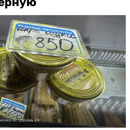
чёрную
рженко
Астрахань 24