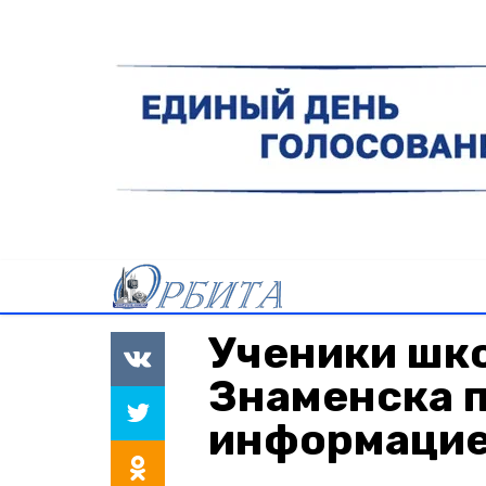
Ученики ш
Знаменска 
информацие