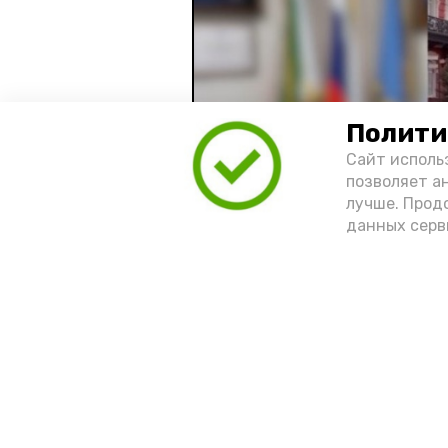
Полити
Сайт исполь
позволяет а
лучше. Прод
данных серв
Видео: управление пресс-службы 
год единства народов
зако
Подпишись!