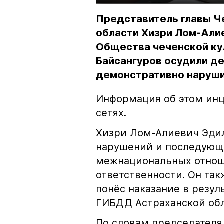
Представитель главы Ч
области Хизри Лом-Али
Общества чеченской ку
Байсангуров осудили де
демонстративно наруши
Информация об этом инц
сетях.
Хизри Лом-Алиевич Эдил
нарушений и последующе
межнациональных отноше
ответственности. Он та
понёс наказание в резу
ГИБДД Астраханской обл
По словам председателя