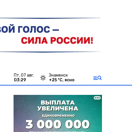
пт, 07 авг.
Знаменск
03:29
+
25
°С,
ясно