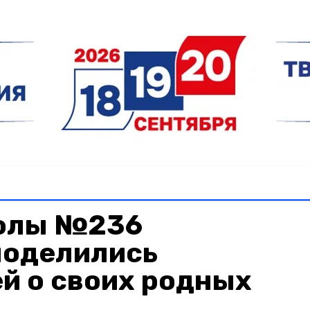
колы №236
поделились
й о своих родных