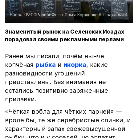
Вчера, 09:00
Разное
Фото:
Ольга Корженко
Астрахань 24
Знаменитый рынок на Селенских Исадах
порадовал своими рекламными перлами
Ранее мы писали, почём нынче
копчёная
рыбка
и
икорка
, какие
разновидности угощений
представлены. Без внимания не
остались позитивно заряженные
прилавки.
«Чёткая вобла для чётких парней» —
вроде бы, те же серебристые спинки, и
характерный запах свежевысушенной
рыбки, что и у соседей, но аппетит