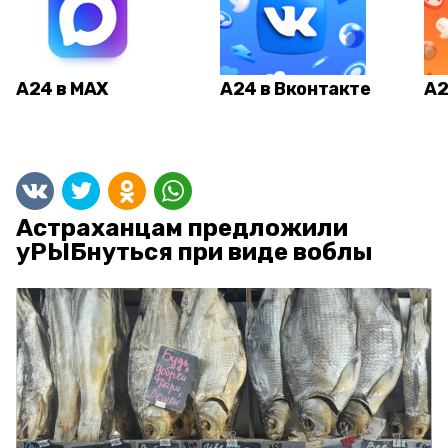
А24 в MAX
А24 в Вконтакте
А2
Астраханцам предложили
уРЫБнуться при виде воблы