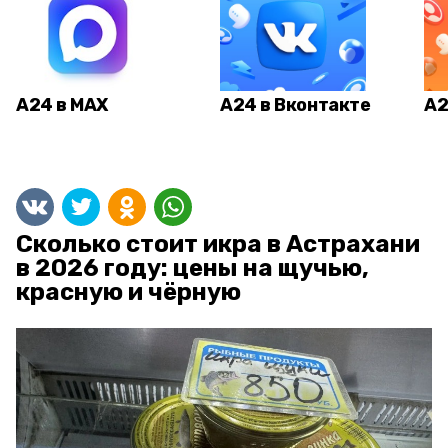
А24 в MAX
А24 в Вконтакте
А2
Сколько стоит икра в Астрахани
в 2026 году: цены на щучью,
красную и чёрную