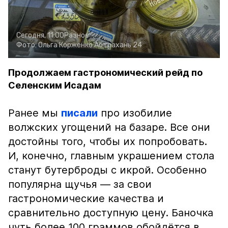
Сегодня, 11:00
Разное
Фото:
Ольга Корженко
Астрахань 24
Продолжаем гастрономический рейд по
Селенским Исадам
Ранее мы
писали
про изобилие
волжских угощений на базаре. Все они
достойны того, чтобы их попробовать.
И, конечно, главным украшением стола
станут бутерброды с икрой. Особенно
популярна щучья — за свои
гастрономические качества и
сравнительно доступную цену. Баночка
чуть более 100 граммов обойдётся в