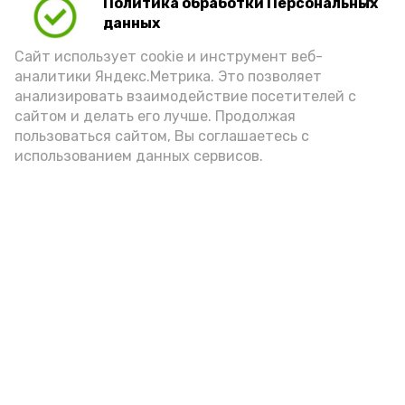
Политика обработки Персональных
Play
данных
Video
Сайт использует cookie и инструмент веб-
аналитики Яндекс.Метрика. Это позволяет
анализировать взаимодействие посетителей с
сайтом и делать его лучше. Продолжая
Видео: управление пресс-службы и информации
пользоваться сайтом, Вы соглашаетесь с
администрации губернатора АО
использованием данных сервисов.
год единства народов
закон
Подпишись!
А24 в MAX
А24 в Вконтакте
А2