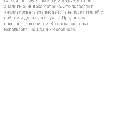
(2-3 ложки). При этом следует обратить
Сайт использует cookie и инструмент веб-
аналитики Яндекс.Метрика. Это позволяет
внимание на хлеб, с которым она
анализировать взаимодействие посетителей с
подаётся: лучше выбирать
сайтом и делать его лучше. Продолжая
цельнозерновой, с мукой грубого
пользоваться сайтом, Вы соглашаетесь с
использованием данных сервисов.
помола. Есть икру следует в первой
половине дня. Кстати, полезнее для
здоровья сопроводить такой бутерброд
сочными овощами, свежей зеленью и
отварным яйцом.