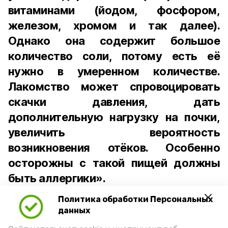
витаминами (йодом, фосфором,
железом, хромом и так далее).
Однако она содержит большое
количество соли, потому есть её
нужно в умеренном количестве.
Лакомство может спровоцировать
скачки давления, дать
дополнительную нагрузку на почки,
увеличить вероятность
возникновения отёков. Особенно
осторожны с такой пищей должны
быть аллергики».
Политика обработки Персональных
Для взрослого человека безопасной
данных
порцией икры считается 30-50 граммов