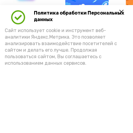
А24 в MAX
А24 в Вконтакте
А2
Политика обработки Персональных
данных
Сайт использует cookie и инструмент веб-
аналитики Яндекс.Метрика. Это позволяет
анализировать взаимодействие посетителей с
Сколько стоит икра в Астрахани
сайтом и делать его лучше. Продолжая
пользоваться сайтом, Вы соглашаетесь с
использованием данных сервисов.
Сегодня, 11:00
Разное
Фото:
Ольга Корженко
Астрахань 24