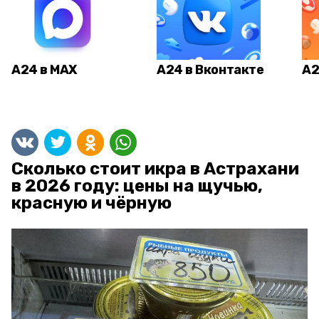
А24 в MAX
А24 в Вконтакте
А2
Сколько стоит икра в Астрахани
в 2026 году: цены на щучью,
красную и чёрную