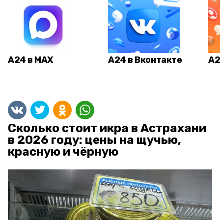
А24 в MAX
А24 в Вконтакте
А2
Сколько стоит икра в Астрахани
в 2026 году: цены на щучью,
красную и чёрную