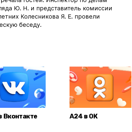
речала гостей. Инспектор по делам
яда Ю. Н. и представитель комиссии
етних Колесникова Я. Е. провели
ескую беседу.
в Вконтакте
А24 в ОК