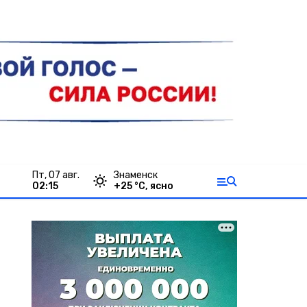
пт, 07 авг.
Знаменск
02:15
+
25
°С,
ясно