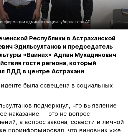
 информации администрации губернатора АО
еченской Республики в Астраханской
евич Эдильсултанов и председатель
льтуры «Вайнах» Адлан Мухадинович
йствия гостя региона, который
л ПДД в центре Астрахани
иденте была освещена в социальных
ьсултанов подчеркнул, что выявление
е наказание — это не вопрос
ний, а вопрос закона, совести и личной
кже проинформировал, что виновник уже