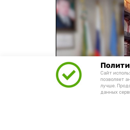
Полити
Сайт исполь
позволяет а
лучше. Прод
данных серв
Видео: управление пресс-службы 
год единства народов
зако