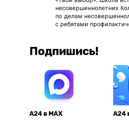
«Твой выбор». Школа вст
несовершеннолетних Кол
по делам несовершеннол
с ребятами профилактич
Подпишись!
А24 в MAX
А24 