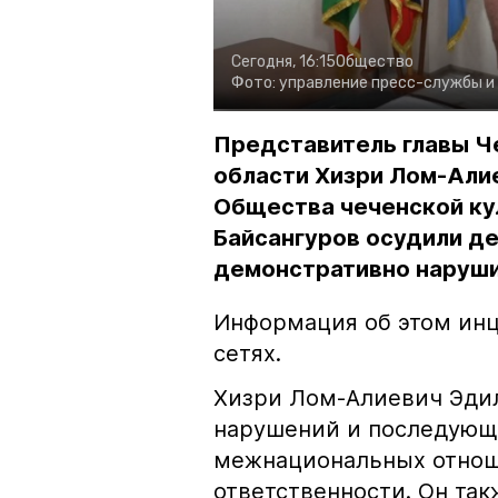
Сегодня, 16:15
Общество
Фото:
управление пресс-службы и
Представитель главы Ч
области Хизри Лом-Али
Общества чеченской ку
Байсангуров осудили де
демонстративно наруши
Информация об этом инц
сетях.
Хизри Лом-Алиевич Эдил
нарушений и последующе
межнациональных отноше
ответственности. Он та