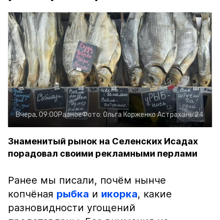
Вчера, 09:00
Разное
Фото:
Ольга Корженко
Астрахань 24
Знаменитый рынок на Селенских Исадах
порадовал своими рекламными перлами
Ранее мы писали, почём нынче
копчёная
рыбка
и
икорка
, какие
разновидности угощений