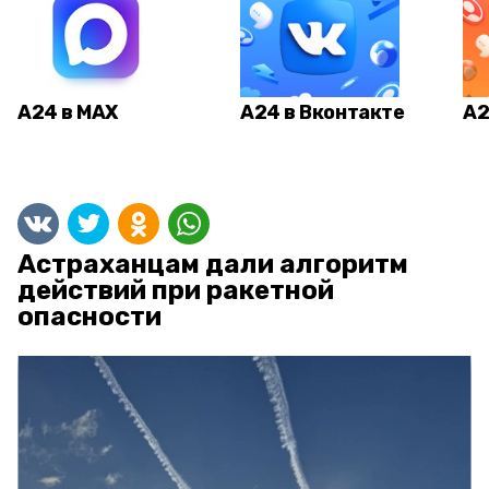
А24 в MAX
А24 в Вконтакте
А2
Астраханцам дали алгоритм
действий при ракетной
опасности