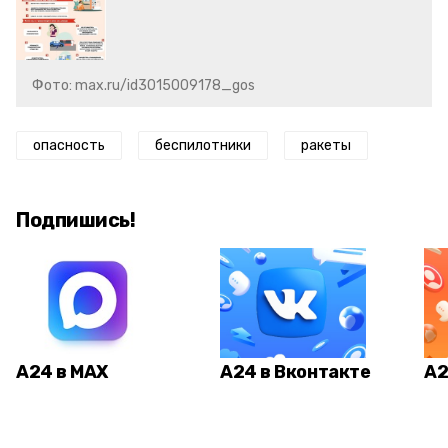
Фото: max.ru/id3015009178_gos
опасность
беспилотники
ракеты
Подпишись!
А24 в MAX
А24 в Вконтакте
А2