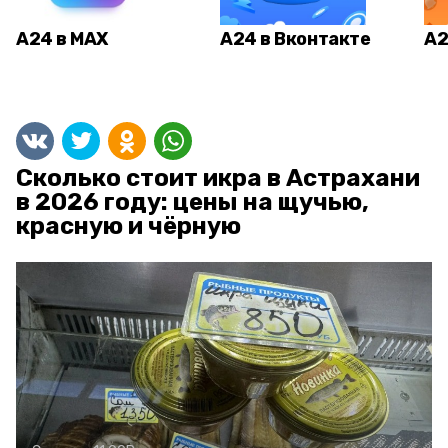
А24 в MAX
А24 в Вконтакте
А2
Сколько стоит икра в Астрахани
в 2026 году: цены на щучью,
красную и чёрную