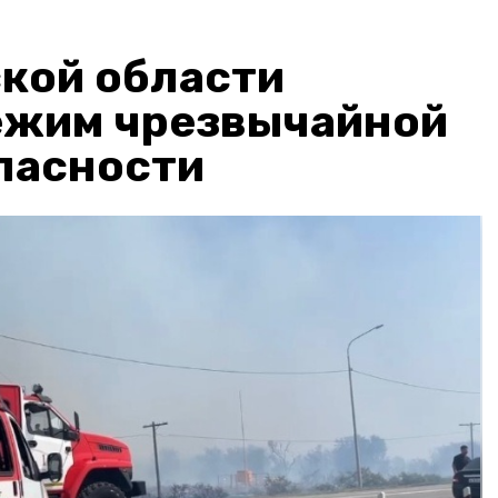
кой области
ежим чрезвычайной
пасности