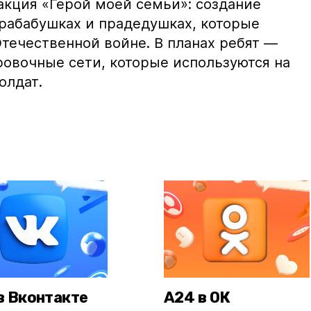
кция «Герой моей семьи»: создание
рабабушках и прадедушках, которые
течественной войне. В планах ребят —
ровочные сети, которые используются на
олдат.
в Вконтакте
А24 в ОК