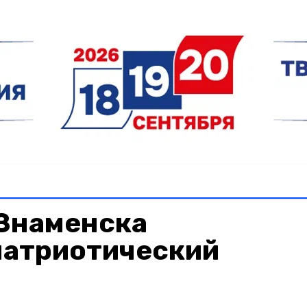
Знаменска
патриотический