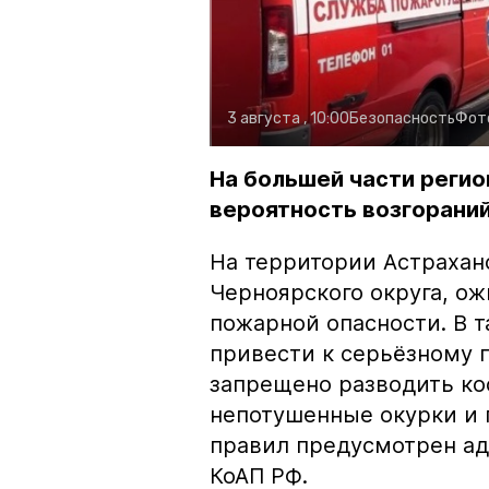
3 августа , 10:00
Безопасность
Фот
На большей части регио
вероятность возгораний
На территории Астрахан
Черноярского округа, о
пожарной опасности. В 
привести к серьёзному 
запрещено разводить кос
непотушенные окурки и 
правил предусмотрен ад
КоАП РФ.