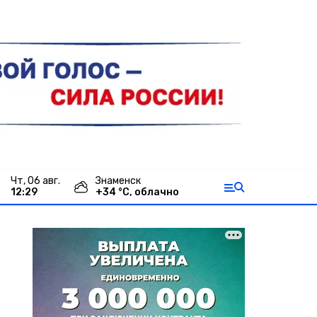
чт, 06 авг.
Знаменск
12:29
+
34
°С,
облачно