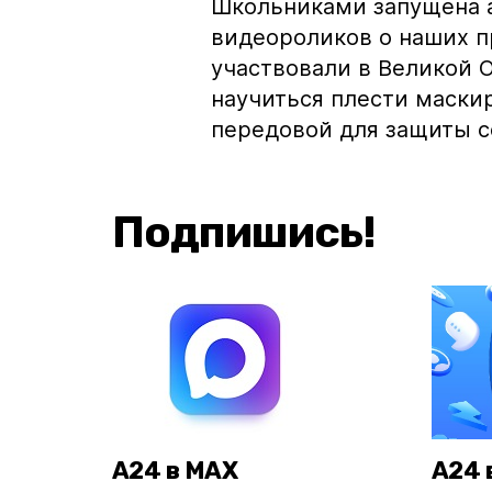
Школьниками запущена а
видеороликов о наших п
участвовали в Великой О
научиться плести маски
передовой для защиты с
Подпишись!
А24 в MAX
А24 