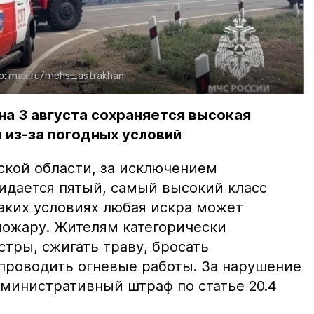
о:
max.ru/mchs_astrakhan
на 3 августа сохраняется высокая
 из-за погодных условий
ской области, за исключением
жидается пятый, самый высокий класс
таких условиях любая искра может
пожару. Жителям категорически
тры, сжигать траву, бросать
проводить огневые работы. За нарушение
министративный штраф по статье 20.4