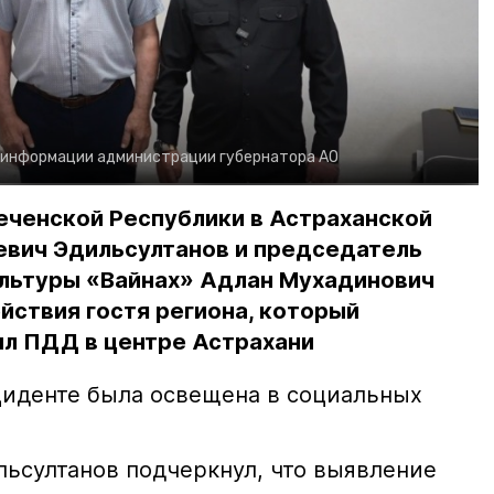
 информации администрации губернатора АО
еченской Республики в Астраханской
евич Эдильсултанов и председатель
льтуры «Вайнах» Адлан Мухадинович
йствия гостя региона, который
л ПДД в центре Астрахани
иденте была освещена в социальных
ьсултанов подчеркнул, что выявление