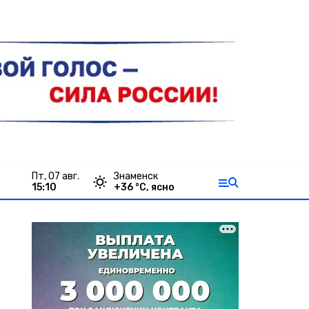
пт, 07 авг.
Знаменск
15:10
+
36
°С,
ясно