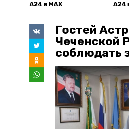
А24 в MAX
А24 
Гостей Астр
Чеченской 
соблюдать з