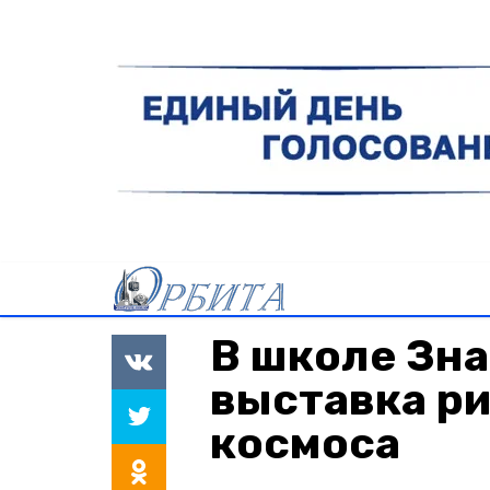
В школе Зн
выставка ри
космоса