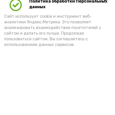
Политика обработки Персональных
Для взрослого человека безопасной
данных
порцией икры считается 30-50 граммов
(2-3 ложки). При этом следует обратить
Сайт использует cookie и инструмент веб-
аналитики Яндекс.Метрика. Это позволяет
внимание на хлеб, с которым она
анализировать взаимодействие посетителей с
подаётся: лучше выбирать
сайтом и делать его лучше. Продолжая
цельнозерновой, с мукой грубого
пользоваться сайтом, Вы соглашаетесь с
использованием данных сервисов.
помола. Есть икру следует в первой
половине дня. Кстати, полезнее для
здоровья сопроводить такой бутерброд
сочными овощами, свежей зеленью и
отварным яйцом.