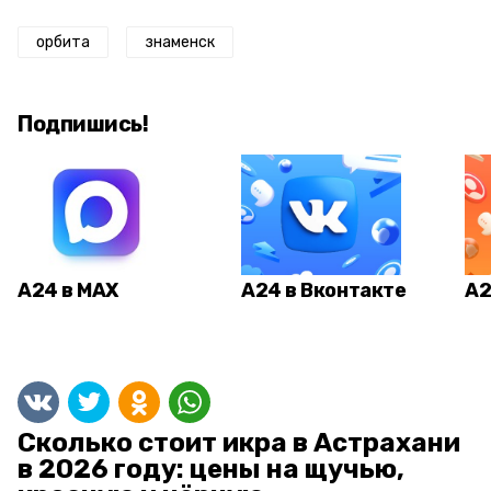
орбита
знаменск
Подпишись!
А24 в MAX
А24 в Вконтакте
А2
Сколько стоит икра в Астрахани
в 2026 году: цены на щучью,