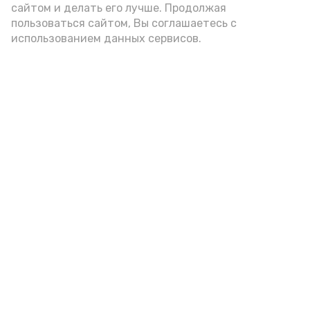
подаётся: лучше выбирать
сайтом и делать его лучше. Продолжая
цельнозерновой, с мукой грубого
пользоваться сайтом, Вы соглашаетесь с
использованием данных сервисов.
помола. Есть икру следует в первой
половине дня. Кстати, полезнее для
здоровья сопроводить такой бутерброд
сочными овощами, свежей зеленью и
отварным яйцом.