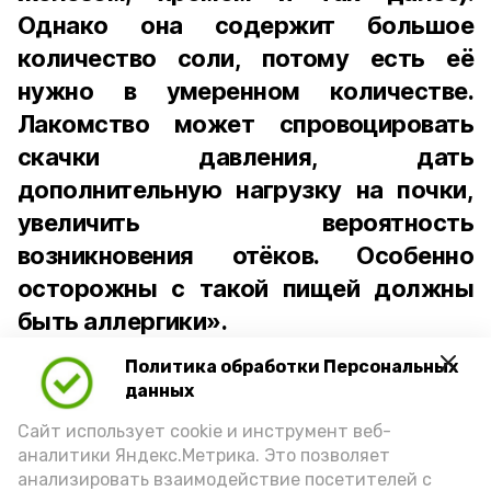
Однако она содержит большое
количество соли, потому есть её
нужно в умеренном количестве.
Лакомство может спровоцировать
скачки давления, дать
дополнительную нагрузку на почки,
увеличить вероятность
возникновения отёков. Особенно
осторожны с такой пищей должны
быть аллергики».
Политика обработки Персональных
Для взрослого человека безопасной
данных
порцией икры считается 30-50 граммов
(2-3 ложки). При этом следует обратить
Сайт использует cookie и инструмент веб-
аналитики Яндекс.Метрика. Это позволяет
внимание на хлеб, с которым она
анализировать взаимодействие посетителей с