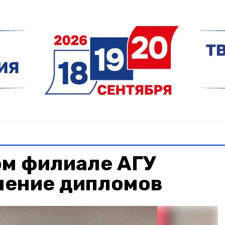
ом филиале АГУ
чение дипломов