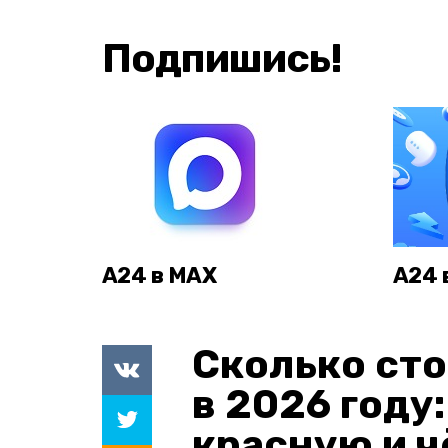
Подпишись!
А24 в MAX
А24 
Сколько сто
в 2026 году
красную и 