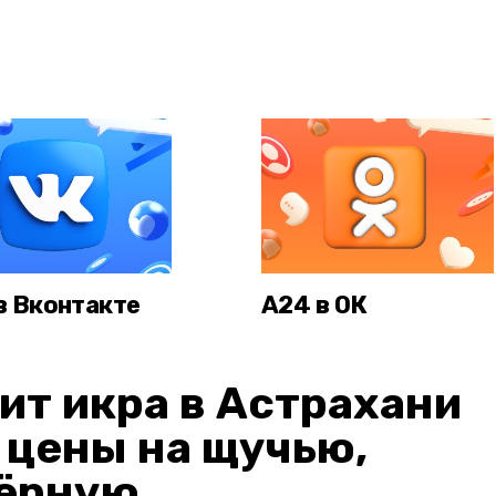
в Вконтакте
А24 в ОК
ит икра в Астрахани
: цены на щучью,
чёрную