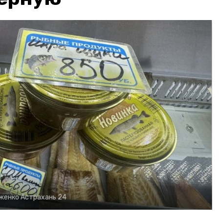
рженко
Астрахань 24