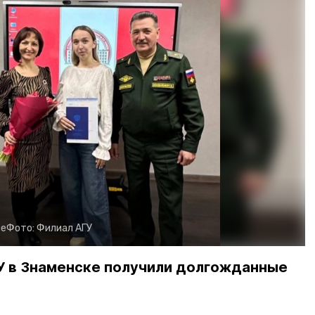
ие
Фото:
Филиал АГУ
У в Знаменске получили долгожданные