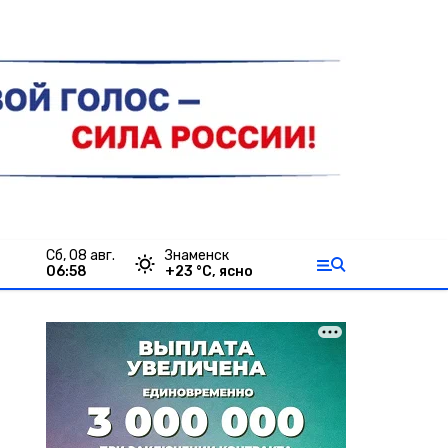
сб, 08 авг.
Знаменск
06:58
+
23
°С,
ясно