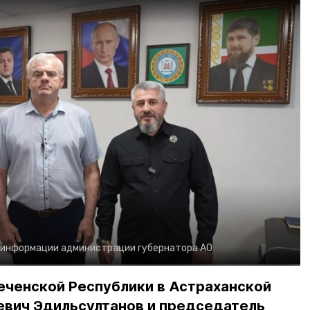
 информации администрации губернатора АО
еченской Республики в Астраханской
евич Эдильсултанов и председатель