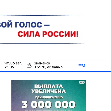
чт, 06 авг.
Знаменск
21:06
+
31
°С,
облачно