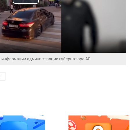
Play
Video
и информации администрации губернатора АО
н