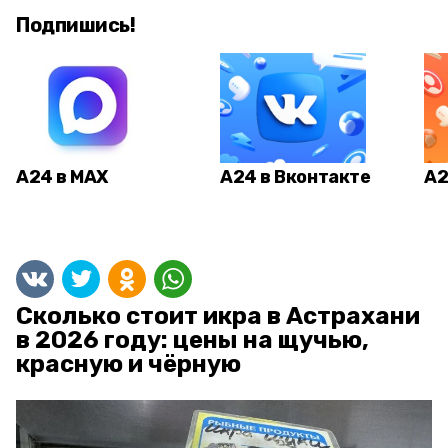
Подпишись!
А24 в MAX
А24 в Вконтакте
А2
Сколько стоит икра в Астрахани
в 2026 году: цены на щучью,
красную и чёрную