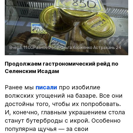
Вчера, 11:00
Разное
Фото:
Ольга Корженко
Астрахань 24
Продолжаем гастрономический рейд по
Селенским Исадам
Ранее мы
писали
про изобилие
волжских угощений на базаре. Все они
достойны того, чтобы их попробовать.
И, конечно, главным украшением стола
станут бутерброды с икрой. Особенно
популярна щучья — за свои