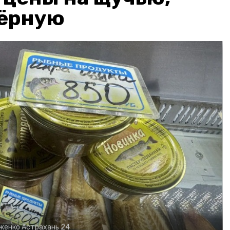
чёрную
рженко
Астрахань 24