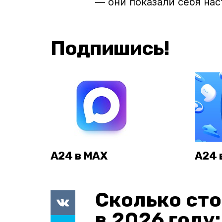
— они показали себя на
Подпишись!
А24 в MAX
А24 
Сколько сто
в 2026 году