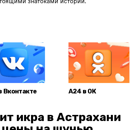
стоящими знатоками истории.
в Вконтакте
А24 в ОК
ит икра в Астрахани
: цены на щучью,