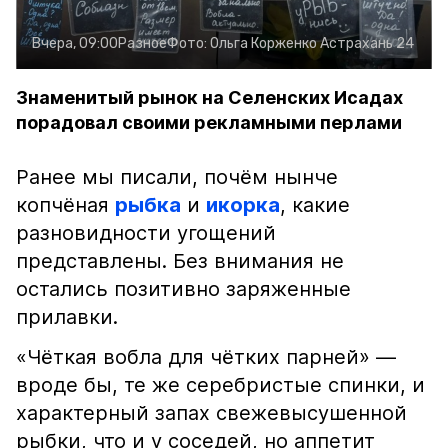
Вчера, 09:00
Разное
Фото:
Ольга Корженко
Астрахань 24
Знаменитый рынок на Селенских Исадах
порадовал своими рекламными перлами
Ранее мы писали, почём нынче
копчёная
рыбка
и
икорка
, какие
разновидности угощений
представлены. Без внимания не
остались позитивно заряженные
прилавки.
«Чёткая вобла для чётких парней» —
вроде бы, те же серебристые спинки, и
характерный запах свежевысушенной
рыбки, что и у соседей, но аппетит