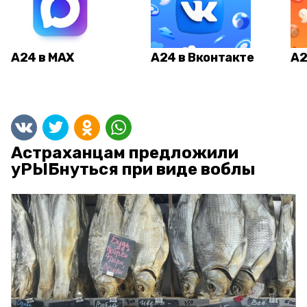
А24 в MAX
А24 в Вконтакте
А2
Астраханцам предложили
уРЫБнуться при виде воблы