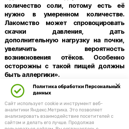
количество соли, потому есть её
нужно в умеренном количестве.
Лакомство может спровоцировать
скачки давления, дать
дополнительную нагрузку на почки,
увеличить вероятность
возникновения отёков. Особенно
осторожны с такой пищей должны
быть аллергики».
Политика обработки Персональных
Для взрослого человека безопасной
данных
порцией икры считается 30-50 граммов
(2-3 ложки). При этом следует обратить
Сайт использует cookie и инструмент веб-
аналитики Яндекс.Метрика. Это позволяет
внимание на хлеб, с которым она
анализировать взаимодействие посетителей с
подаётся: лучше выбирать
сайтом и делать его лучше. Продолжая
цельнозерновой, с мукой грубого
пользоваться сайтом, Вы соглашаетесь с